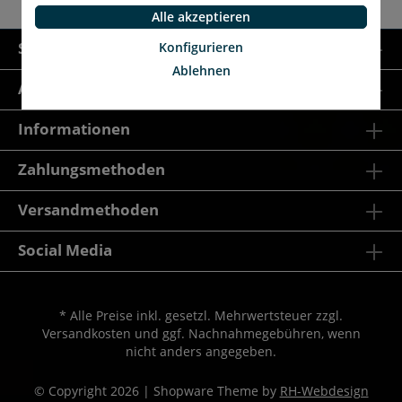
Alle akzeptieren
Service-Hotline
Konfigurieren
Ablehnen
AGB & Co.
Informationen
Zahlungsmethoden
Versandmethoden
Social Media
* Alle Preise inkl. gesetzl. Mehrwertsteuer zzgl.
Versandkosten
und ggf. Nachnahmegebühren, wenn
nicht anders angegeben.
© Copyright 2026 | Shopware Theme by
RH-Webdesign