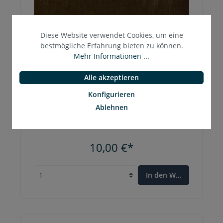
Diese Website verwendet Cookies, um eine
bestmögliche Erfahrung bieten zu können.
Mehr Informationen ...
Alle akzeptieren
Konfigurieren
Ablehnen
imaginary landscape. hommage an john
cage
10,00 €*
In den Warenkorb